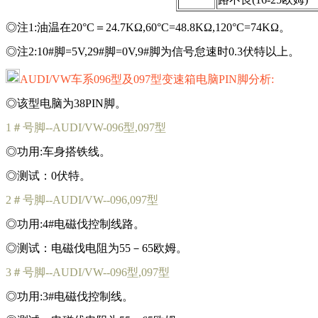
◎注1:油温在20°C＝24.7KΩ,60°C=48.8KΩ,120°C=74KΩ。
◎注2:10#脚=5V,29#脚=0V,9#脚为信号怠速时0.3伏特以上。
AUDI/VW车系096型及097型变速箱电脑PIN脚分析:
◎该型电脑为38PIN脚。
1＃号脚--AUDI/VW-096型,097型
◎功用:车身搭铁线。
◎测试：0伏特。
2＃号脚--AUDI/VW--096,097型
◎功用:4#电磁伐控制线路。
◎测试：电磁伐电阻为55－65欧姆。
3＃号脚--AUDI/VW--096型,097型
◎功用:3#电磁伐控制线。