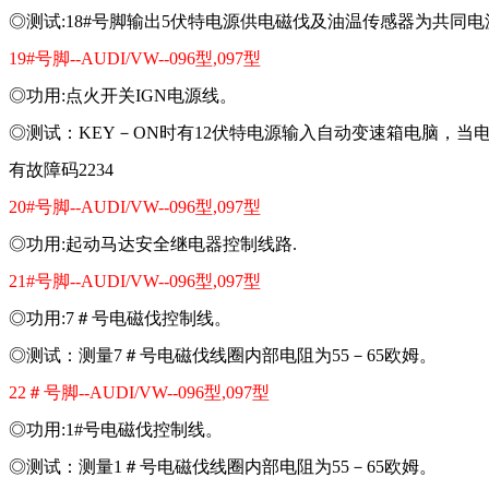
◎测试:18#号脚输出5伏特电源供电磁伐及油温传感器为共同电
19#号脚--AUDI/VW--096型,097型
◎功用:点火开关IGN电源线。
◎测试：KEY－ON时有12伏特电源输入自动变速箱电脑，当电
有故障码2234
20#号脚--AUDI/VW--096型,097型
◎功用:起动马达安全继电器控制线路.
21#号脚--AUDI/VW--096型,097型
◎功用:7＃号电磁伐控制线。
◎测试：测量7＃号电磁伐线圈内部电阻为55－65欧姆。
22＃号脚--AUDI/VW--096型,097型
◎功用:1#号电磁伐控制线。
◎测试：测量1＃号电磁伐线圈内部电阻为55－65欧姆。