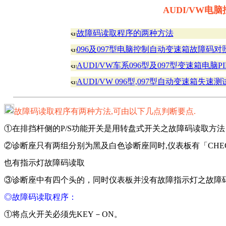
AUDI/VW
故障码读取程序的两种方法
096及097型电脑控制自动变速箱故障码对照表:
AUDI/VW车系096型及097型变速箱电脑P
AUDI/VW 096型,097型自动变速箱失速
故障码读取程序有两种方法,可由以下几点判断要点.
①在排挡杆侧的P/S功能开关是用转盘式开关之故障码读取方法
②诊断座只有两组分别为黑及白色诊断座同时,仪表板有「CHE
也有指示灯故障码读取
③诊断座中有四个头的，同时仪表板并没有故障指示灯之故障
◎故障码读取程序：
①将点火开关必须先KEY－ON。