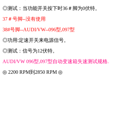
◎测试：当功能开关按下时36＃脚为0伏特。
37＃号脚--没有使用
38#号脚--AUDI/VW--096型,097型
◎功用:定速开关来电源信号。
◎测试：信号为12伏特。
AUDI/VW 096型,097型自动变速箱失速测试规格.
◎ 2200 RPM到2850 RPM ◎