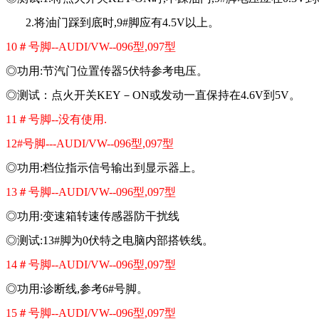
       2.将油门踩到底时,9#脚应有4.5V以上。
10＃号脚--AUDI/VW--096型,097型 
◎功用:节汽门位置传器5伏特参考电压。
◎测试：点火开关KEY－ON或发动一直保持在4.6V到5V。
11＃号脚--没有使用.
12#号脚---AUDI/VW--096型,097型
◎功用:档位指示信号输出到显示器上。
13＃号脚--AUDI/VW--096型,097型
◎功用:变速箱转速传感器防干扰线
◎测试:13#脚为0伏特之电脑内部搭铁线。
14＃号脚--AUDI/VW--096型,097型
◎功用:诊断线,参考6#号脚。
15＃号脚--AUDI/VW--096型,097型