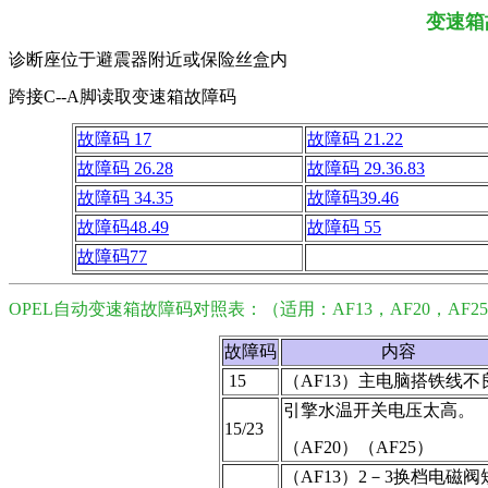
变速箱
诊断座位于避震器附近或保险丝盒内
跨接C--A脚读取变速箱故障码
故障码 17
故障码 21.22
故障码 26.28
故障码 29.36.83
故障码 34.35
故障码39.46
故障码48.49
故障码 55
故障码77
OPEL自动变速箱故障码对照表：（适用：AF13，AF20，AF2
故障码
内容
 15
（AF13）主电脑搭铁线不
引擎水温开关电压太高。
15/23
（AF20）（AF25）
（AF13）2－3换档电磁阀