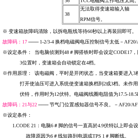
 36
TCC电磁阀工作电压太高
无法取得变速箱输入轴
 38
RPM信号。
※ 变速箱故障码清除，以拆电瓶线等待60秒以上再装回即可。
故障码：17 
─── 1-2/3-4 换档电磁阀电压控制信号太低－AF20/A
※设定条件：  当电脑侦测到48＃脚搭铁时即会设定CODE17
              3位置时，变速箱会自动锁定在4档。
※作用原理：  该电磁阀，平时是开闭状态，当变速箱要进入3
              打开使油压可进入系统使变速箱换档到2或3档。未作
              伏特，作用时为12伏特。电磁阀线圈电阻值为17.5-18
故障码：21与22 
─── 节气门位置感知器信号不良。－AF20/AF
※设定条件：
        1.CODE 21：电脑6＃脚的信号一直高於4.9伏特以上
                   故障原因为6＃线短路到电源或TPS 1＃脚断线。