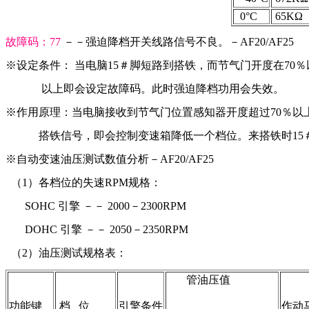
  0°C
 65KΩ 
故障码：77 
－－强迫降档开关线路信号不良。－AF20/AF25
※设定条件： 当电脑15＃脚短路到搭铁，而节气门开度在70
             以上即会设定故障码。此时强迫降档功用会失效。
※作用原理：当电脑接收到节气门位置感知器开度超过70％以
            搭铁信号，即会控制变速箱降低一个档位。来搭铁时1
※自动变速油压测试数值分析－AF20/AF25
  （1）各档位的失速RPM规格：
       SOHC 引擎 －－ 2000－2300RPM
       DOHC 引擎 －－ 2050－2350RPM
  （2）油压测试规格表：
       管油压值
功能键
 档   位
引擎条件
作动