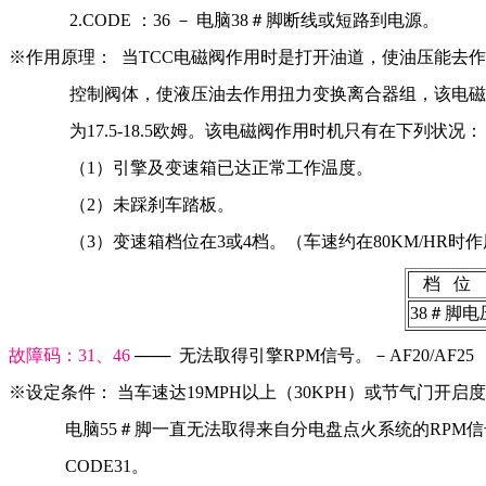
              2.CODE ：36 － 电脑38＃脚断线或短路到电源。
※作用原理：  当TCC电磁阀作用时是打开油道，使油压能去
              控制阀体，使液压油去作用扭力变换离合器组，该
              为17.5-18.5欧姆。该电磁阀作用时机只有在下列状况：
              （1）引擎及变速箱已达正常工作温度。
              （2）未踩刹车踏板。
              （3）变速箱档位在3或4档。（车速约在80KM/HR
   档   位  
38＃脚电
故障码：31、46 
───  无法取得引擎RPM信号。－AF20/AF25
※设定条件： 当车速达19MPH以上（30KPH）或节气门开启
             电脑55＃脚一直无法取得来自分电盘点火系统的RP
             CODE31。