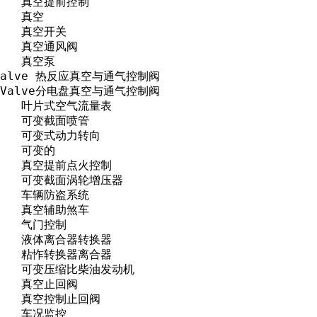
      真空提前控制

    真空

     真空开关

     真空通风阀

    真空泵

ol Valve 热反应真空与通气控制阀

rol Valve分电盘真空与通气控制阀

      叶片式空气流量表

      可变截面喷管

      可变式动力转向

    可变的

      真空提前点火控制

       可变截面涡轮增压器

      车辆防盗系统

      真空辅助煞车

     气门控制

      液体离合器转换器

      粘怍转换器离合器

ne     可变压缩比柴油发动机

     真空止回阀

      真空控制止回阀

     车况监控
