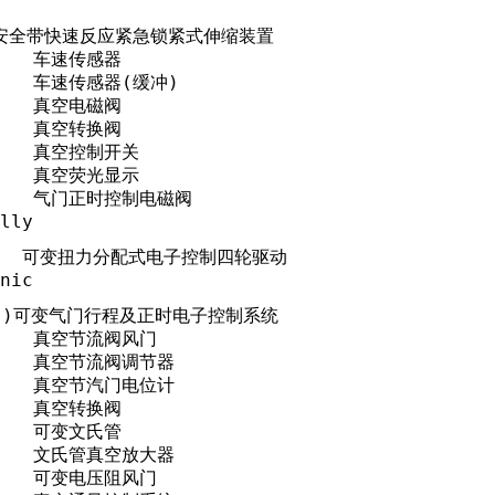
   车辆安全带快速反应紧急锁紧式伸缩装置

     车速传感器

      车速传感器(缓冲)

     真空电磁阀

     真空转换阀

      真空控制开关

      真空荧光显示

       气门正时控制电磁阀

lly
        可变扭力分配式电子控制四轮驱动

nic
  (本田)可变气门行程及正时电子控制系统

      真空节流阀风门

      真空节流阀调节器

      真空节汽门电位计

     真空转换阀

     可变文氏管

      文氏管真空放大器

      可变电压阻风门
