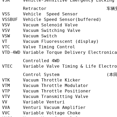
VSR     Vehicle-Sensitive Emergency Locking 
        Retractor                    
VSS     Vehicle  Speed Sensor             
VSSBUF  Vehicle Speed Sensor(buffered)   
VSV     Vacuum Solenoid Valve             
VSV     Vacuum Switching Valve            
VSW     Vacuum Switch                    
VT      Vacuum Fluoresscent (display)    
VTC     Valve Timing Control            
VTD-4WD Variable Torque Delivery Electronica
        Controlled 4WD                
VTEC    Variable Valve Timing & Life Electro
        Control System                
VTK     Vacuum Throttle Kicker           
VTM     Vacuum Throttle Modulator        
VTP     Vacuum Throttle Positioner       
VTV     Vacuum Transmitting Valve         
VV      Variable Venturi                  
VVA     Venturi Vacuum Amplifier         
VVC     Variable Voltage Choke           