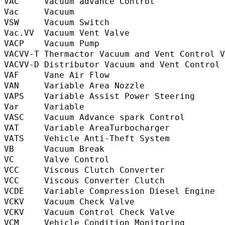
VAC     Vacuum advance Control           
Vac     Vacuum                             
VSW     Vacuum Switch                     
Vac.VV  Vacuum Vent Valve                 
VACP    Vacuum Pump                        
VACVV-T Thermactor Vacuum and Vent Contr
VACVV-D Distributor Vacuum and Vent Cont
VAF     Vane Air Flow                    
VAN     Variable Area Nozzle             
VAPS    Variable Assist Power Steering   
Var     Variable                           
VASC    Vacuum Advance spark Control     
VAT     Variable AreaTurbocharger       
VATS    Vehicle Anti-Theft System        
VB      Vacuum Break                     
VC      Valve Control                     
VCC     Viscous Clutch Converter         
VCC     Viscous Converter Clutch         
VCDE    Variable Compression Diesel Engi
VCKV    Vacuum Check Valve                
VCKV    Vacuum Control Check Valve       
VCM     Vehicle Condition Monitoring      