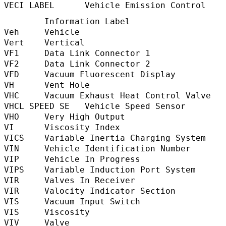
VECI LABEL      Vehicle Emission Control 
        Information Label               
Veh     Vehicle                            
Vert    Vertical                           
VF1     Data Link Connector 1             
VF2     Data Link Connector 2             
VFD     Vacuum Fluorescent Display       
VH      Vent Hole                          
VHC     Vacuum Exhaust Heat Control Valve
VHCL SPEED SE   Vehicle Speed Sensor      
VHO     Very High Output                  
VI      Viscosity Index                   
VICS    Variable Inertia Charging System
VIN     Vehicle Identification Number    
VIP     Vehicle In Progress               
VIPS    Variable Induction Port System   
VIR     Valves In Receiver              
VIR     Valocity Indicator Section        
VIS     Vacuum Input Switch              
VIS     Viscosity                          
VIV     Valve                               