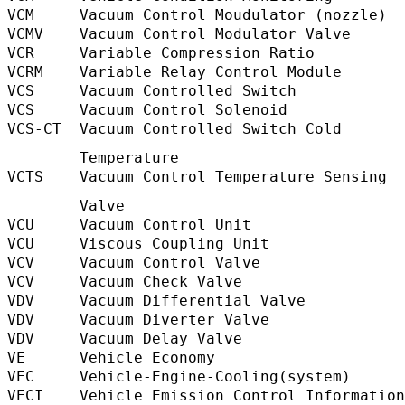
VCM     Vacuum Control Moudulator (nozzle
VCMV    Vacuum Control Modulator Valve 
VCR     Variable Compression Ratio        
VCRM    Variable Relay Control Module   
VCS     Vacuum Controlled Switch         
VCS     Vacuum Control Solenoid          
VCS-CT  Vacuum Controlled Switch Cold 
        Temperature                      
VCTS    Vacuum Control Temperature Sensing
        Valve                           
VCU     Vacuum Control Unit               
VCU     Viscous Coupling Unit             
VCV     Vacuum Control Valve              
VCV     Vacuum Check Valve                
VDV     Vacuum Differential Valve         
VDV     Vacuum Diverter Valve             
VDV     Vacuum Delay Valve                
VE      Vehicle Economy                  
VEC     Vehicle-Engine-Cooling(system)  
VECI    Vehicle Emission Control Informat