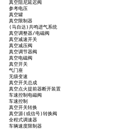
      真空阻尼延迟阀

     参考电压

    真空罐

     真空限制器

tem    (马自达)共鸣进气系统

      真空调整器/电磁阀

      真空减速开关

     真空减压阀

      真空调节器阀

     真空电磁阀

     真空开关

    气门座

     无级变速 

      真空开关总成

       真空点火提前器断开装置

      车速控制电磁阀

     车速控制

      真空开关转换

lve    真空源(或信号)转换阀

      全程式调速器

      车辆速度限制器
