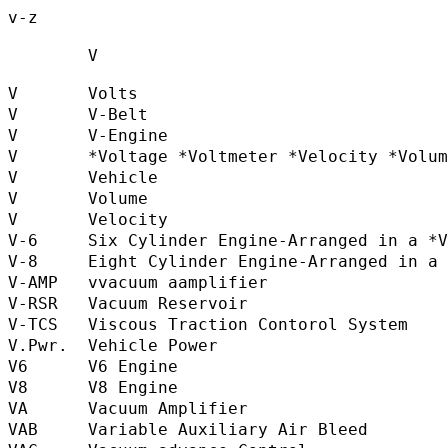
v-z

        V               

V       Volts                              
V       V-Belt                             
V       V-Engine                          
V       *Voltage *Voltmeter *Velocity *Vo
V       Vehicle                           
V       Volume                            
V       Velocity                           
V-6     Six Cylinder Engine-Arranged in a 
V-8     Eight Cylinder Engine-Arranged in 
V-AMP   vvacuum aamplifier                
V-RSR   Vacuum Reservoir                  
V-TCS   Viscous Traction Contorol Syste
V.Pwr.  Vehicle Power                     
V6      V6 Engine                         
V8      V8 Engine                         
VA      Vacuum Amplifier                  
VAB     Variable Auxiliary Air Bleed     