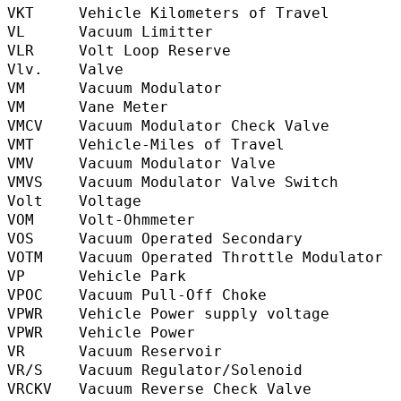
VKT     Vehicle Kilometers of Travel      
VL      Vacuum Limitter                   
VLR     Volt Loop Reserve                 
Vlv.    Valve                              
VM      Vacuum Modulator                  
VM      Vane Meter                        
VMCV    Vacuum Modulator Check Valve     
VMT     Vehicle-Miles of Travel          
VMV     Vacuum Modulator Valve           
VMVS    Vacuum Modulator Valve Switch    
Volt    Voltage                           
VOM     Volt-Ohmmeter                     
VOS     Vacuum Operated Secondary        
VOTM    Vacuum Operated Throttle Modulat
VP      Vehicle Park                       
VPOC    Vacuum Pull-Off Choke            
VPWR    Vehicle Power supply voltage     
VPWR    Vehicle Power                     
VR      Vacuum Reservoir                   
VR/S    Vacuum Regulator/Solenoid        
VRCKV   Vacuum Reverse Check Valve       