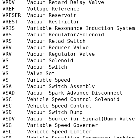
VRDV    Vacuum Retard Delay Valve        
VREF    Voltage Reference                 
VRESER  Vacuum Reservoir                   
VREST   Vacuum Restrictor                 
VRIS    Variable Resonance Induction Sys
VRS     Vacuum Regulator/Solenoid        
VRS     Vacuum Retad Switch              
VRV     Vacuum Reducer Valve              
VRV     Vacuum Regulator Valve           
VS      Vacuum Solenoid                   
VS      Vacuum Switch                     
VS      Valve Set                          
VS      Variable Speed                    
VSA     Vacuum Switch Assembly           
VSAD    Vacuum Spark Advance Disconnect 
VSC     Vehicle Speed Control Solenoid   
VSC     Vehicle Speed Control             
VSD     Vacuum Switch Dump               
VSDV    Vacuum Source (or Signal)Dump Va
VSG     Variable Speed Governer          
VSL     Vehicle Speed Limiter            