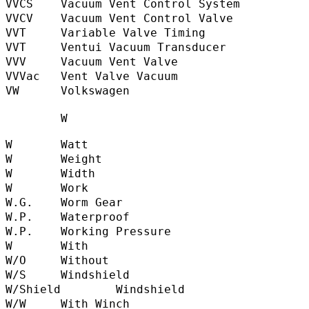
VVCS    Vacuum Vent Control System       
VVCV    Vacuum Vent Control Valve        
VVT     Variable Valve Timing            
VVT     Ventui Vacuum Transducer         
VVV     Vacuum Vent Valve                 
VVVac   Vent Valve Vacuum                 
VW      Volkswagen                       
       W               

W       Watt                               
W       Weight                             
W       Width                              
W       Work                               
W.G.    Worm Gear                         
W.P.    Waterproof                         
W.P.    Working Pressure                  
W       With                              
W/O     Without                           
W/S     Windshield                        
W/Shield        Windshield                
W/W     With Winch                         